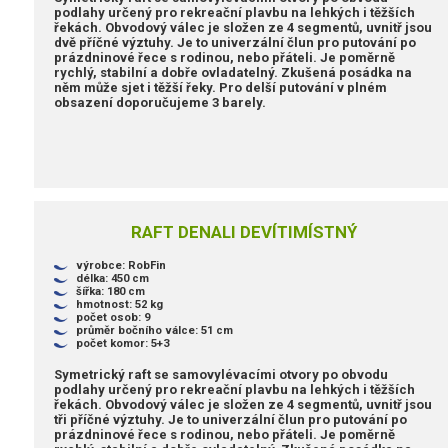
podlahy určený pro rekreační plavbu na lehkých i těžších
řekách. Obvodový válec je složen ze 4 segmentů, uvnitř jsou
dvě příčné výztuhy. Je to univerzální člun pro putování po
prázdninové řece s rodinou, nebo přáteli. Je poměrně
rychlý, stabilní a dobře ovladatelný. Zkušená posádka na
něm může sjet i těžší řeky. Pro delší putování v plném
obsazení doporučujeme 3 barely.
RAFT DENALI DEVÍTIMÍSTNÝ
výrobce: RobFin
délka: 450 cm
šířka: 180 cm
hmotnost: 52 kg
počet osob: 9
průměr bočního válce: 51 cm
počet komor: 5+3
Symetrický raft se samovylévacími otvory po obvodu
podlahy určený pro rekreační plavbu na lehkých i těžších
řekách. Obvodový válec je složen ze 4 segmentů, uvnitř jsou
tři příčné výztuhy. Je to univerzální člun pro putování po
prázdninové řece s rodinou, nebo přáteli. Je poměrně