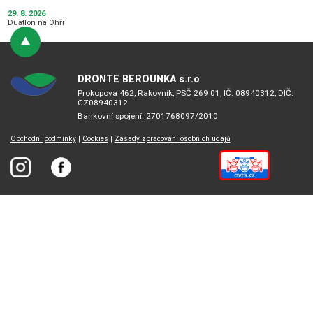
29. 8. 2026
Duatlon na Ohři
DRONTE BEROUNKA s.r.o
Prokopova 462, Rakovník, PSČ 269 01, IČ: 08940312, DIČ:
CZ08940312
Bankovní spojení: 2701768097/2010
Obchodní podmínky
|
Cookies
|
Zásady zpracování osobních údajů