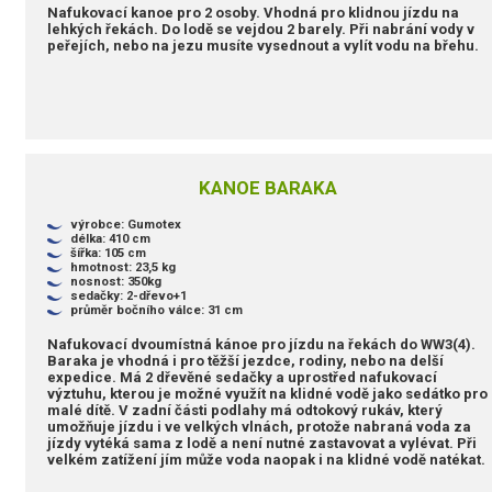
Nafukovací kanoe pro 2 osoby. Vhodná pro klidnou jízdu na
lehkých řekách. Do lodě se vejdou 2 barely. Při nabrání vody v
peřejích, nebo na jezu musíte vysednout a vylít vodu na břehu.
KANOE BARAKA
výrobce: Gumotex
délka: 410 cm
šířka: 105 cm
hmotnost: 23,5 kg
nosnost: 350kg
sedačky: 2-dřevo+1
průměr bočního válce: 31 cm
Nafukovací dvoumístná kánoe pro jízdu na řekách do WW3(4).
Baraka je vhodná i pro těžší jezdce, rodiny, nebo na delší
expedice. Má 2 dřevěné sedačky a uprostřed nafukovací
výztuhu, kterou je možné využít na klidné vodě jako sedátko pro
malé dítě. V zadní části podlahy má odtokový rukáv, který
umožňuje jízdu i ve velkých vlnách, protože nabraná voda za
jízdy vytéká sama z lodě a není nutné zastavovat a vylévat. Při
velkém zatížení jím může voda naopak i na klidné vodě natékat.