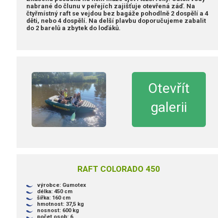
nabrané do člunu v peřejích zajišťuje otevřená záď. Na
čtyřmístný raft se vejdou bez bagáže pohodlně 2 dospělí a 4
děti, nebo 4 dospělí. Na delší plavbu doporučujeme zabalit
do 2 barelů a zbytek do loďáků.
Otevřít
galerii
RAFT COLORADO 450
výrobce: Gumotex
délka: 450 cm
šířka: 160 cm
hmotnost: 37,5 kg
nosnost: 600 kg
počet osob: 6