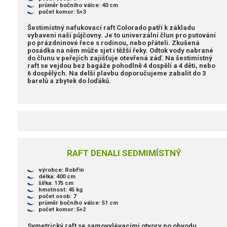
průměr bočního válce: 40 cm
počet komor: 5+3
Šestimístný nafukovací raft Colorado patří k základu
vybavení naší půjčovny. Je to univerzální člun pro putování
po prázdninové řece s rodinou, nebo přáteli. Zkušená
posádka na něm může sjet i těžší řeky. Odtok vody nabrané
do člunu v peřejích zajišťuje otevřená záď. Na šestimístný
raft se vejdou bez bagáže pohodlně 4 dospělí a 4 děti, nebo
6 dospělých. Na delší plavbu doporučujeme zabalit do 3
barelů a zbytek do loďáků.
RAFT DENALI SEDMIMÍSTNÝ
výrobce: RobFin
délka: 400 cm
šířka: 175 cm
hmotnost: 45 kg
počet osob: 7
průměr bočního válce: 51 cm
počet komor: 5+2
Symetrický raft se samovylévacími otvory po obvodu