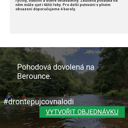
rychlý, stabilní a dobře ovladatelný. Zkušená posádka na
něm může sjet i těžší řeky. Pro delší putování v plném
obsazení doporučujeme 4 barely.
Pohodová dovolená na
Berounce.
#drontepujcovnalodi
VYTVOŘIT OBJEDNÁVKU