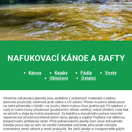
NAFUKOVACÍ KÁNOE A RAFTY
Kánoe
Kajaky
Pádla
Vesty
Oblečení
Ostatní
Všechna nafukovací plavidla jsou vyráběna z vrstvených materiálů s velkou
pevností, pružností, odolností proti oděru a UV záření. Přesto musíme dávat pozor
na ostré předměty v řečišti i na suchu, které mohou člun protrhnout. Po vytažení z
vody je nutné čluny ufouknout (pootočením středu ventilu), neboť ohřátím roste tlak
ve válcích a slepy by mohly prasknout. Za teplého a slunečného počasí nesmíte
zapomenout ufouknout hlavně boční válce, paluby a vzpěry! Podlaha má většinou
bezpečnostní přetlakový ventil. Před pokračováním plavby člun zase dofouknete.
Dávejte pozor, aby se vám do ventilů nedostala nečistota, přes písek nemůže
membrána ventil utěsnit a ventil propouští. Na delší plavby si nezapomeňte půjčit