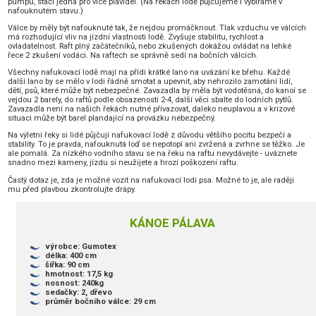
pumpu, stačí jedna pro více plavidel. (Na řekách lodě půjčujeme i vybíráme v
nafouknutém stavu.)
Válce by měly být nafouknuté tak, že nejdou promáčknout. Tlak vzduchu ve válcích
má rozhodující vliv na jízdní vlastnosti lodě. Zvyšuje stabilitu, rychlost a
ovladatelnost. Raft plný začátečníků, nebo zkušených dokážou ovládat na lehké
řece 2 zkušení vodáci. Na raftech se správně sedí na bočních válcích.
Všechny nafukovací lodě mají na přídi krátké lano na uvázání ke břehu. Každé
další lano by se mělo v lodi řádně smotat a upevnit, aby nehrozilo zamotání lidí,
dětí, psů, které může být nebezpečné. Zavazadla by měla být vodotěsná, do kanoí se
vejdou 2 barely, do raftů podle obsazenosti 2-4, další věci sbalte do lodních pytlů.
Zavazadla není na našich řekách nutné přivazovat, daleko neuplavou a v krizové
situaci může být barel plandající na provázku nebezpečný.
Na výletní řeky si lidé půjčují nafukovací lodě z důvodu většího pocitu bezpečí a
stability. To je pravda, nafouknutá loď se nepotopí ani zvržená a zvrhne se těžko. Je
ale pomalá. Za nízkého vodního stavu se na řeku na raftu nevydávejte - uváznete
snadno mezi kameny, jízdu si neužijete a hrozí poškození raftu.
Častý dotaz je, zda je možné vozit na nafukovací lodi psa. Možné to je, ale raději
mu před plavbou zkontrolujte drápy.
KÁNOE PÁLAVA
výrobce: Gumotex
délka: 400 cm
šířka: 90 cm
hmotnost: 17,5 kg
nosnost: 240kg
sedačky: 2, dřevo
průměr bočního válce: 29 cm