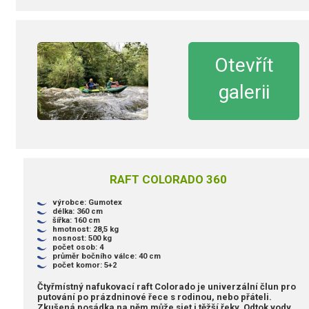
Otevřít
galerii
RAFT COLORADO 360
výrobce: Gumotex
délka: 360 cm
šířka: 160 cm
hmotnost: 28,5 kg
nosnost: 500 kg
počet osob: 4
průměr bočního válce: 40 cm
počet komor: 5+2
Čtyřmístný nafukovací raft Colorado je univerzální člun pro
putování po prázdninové řece s rodinou, nebo přáteli.
Zkušená posádka na něm může sjet i těžší řeky. Odtok vody