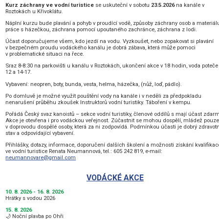
Kurz záchrany ve vodní turistice
se uskuteční v sobotu
23
.5.2026
na kanále v
Roztokách u Křivoklátu.
Náplní kurzu bude plavání a pohyb v proudící vodě, způsoby záchrany osob a materiál
práce s házečkou, záchrana pomocí upoutaného zachránce, záchrana z lodi.
Účast doporučujeme všem, kdo jezdí na vodu. Vyzkoušet, nebo zopakovat si plavání
v bezpečném proudu vodáckého kanálu je dobrá zábava, která může pomoci
v problematické situaci na řece.
Sraz 8-8:30 na parkovišti u kanálu v Roztokách, ukončení akce v 18 hodin, voda poteče
12 a 14-17.
Vybavení: neopren, boty, bunda, vesta, helma, házečka, (nůž, loď, pádlo).
Po domluvě je možné využít pouštění vody na kanále i v neděli za předpokladu
nenarušení průběhu zkoušek Instruktorů vodní turistiky. Táboření v kempu.
Pořádá Český svaz kanoistů – sekce vodní turistiky, členové oddílů s mají účast zdar
Akce je otevřena i pro vodáckou veřejnost. Zúčastnit se mohou dospělí, mládež pouz
v doprovodu dospělé osoby, která za ni zodpovídá. Podmínkou účasti je dobrý zdravot
stav a odpovídající vybavení.
Přihlášky, dotazy, informace, doporučení dalších školení a možnosti získání kvalifikac
ve vodní turistice Renata Neumannová, tel.: 605 242 819, e-mail:
neumannovare@gmail.com
VODÁCKÉ AKCE
10. 8. 2026 - 16. 8. 2026
Hrátky s vodou 2026
15. 8. 2026
🌙 Noční plavba po Ohři