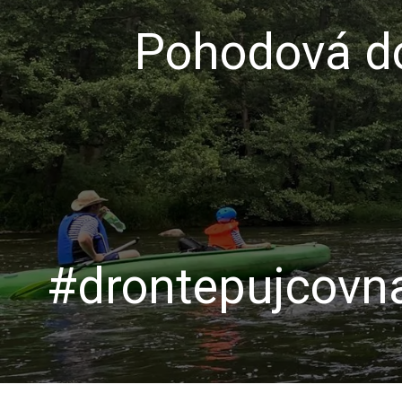
Pohodová do
#drontepujcovna