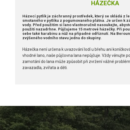
HÁZEČKA
Házecí pytlík je záchranný prostředek, který se skládá z 
smotaného v pytlíku z pogumovaného plátna. Je určen k z
vody. Před použitím si lano vlastnoručně nasoukejte, abyste
použití nazadrhne. Půjčujeme 15 metrové házečky. Při použ
sebe také karabinu a nůž na případné odříznutí. Na Bero
zvýšeného vodního stavu jednu do skupiny.
Házečka není určena k uvazování lodí u břehu ani koníčková
vhodné lano, naše půjčovna lana nepůjčuje. Vždy věnujte poz
zamotání do lana může způsobit při zvržení vážné problémy
zavazadla, zvířata a děti.