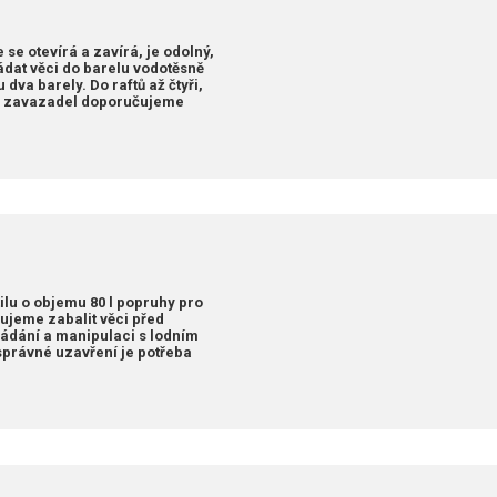
se otevírá a zavírá, je odolný,
dat věci do barelu vodotěsně
dva barely. Do raftů až čtyři,
ích zavazadel doporučujeme
lu o objemu 80 l popruhy pro
ujeme zabalit věci před
kládání a manipulaci s lodním
správné uzavření je potřeba