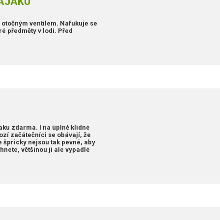
KAJAKU
a otočným ventilem. Nafukuje se
ré předměty v lodi. Před
jaku zdarma. I na úplně klidné
ozí začátečníci se obávají, že
 špricky nejsou tak pevné, aby
hnete, většinou ji ale vypadlé