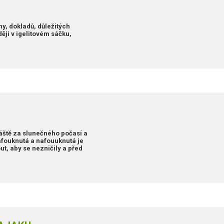
y, dokladů, důležitých
ěji v igelitovém sáčku,
áště za slunečného počasí a
afouknutá a nafouuknutá je
ut, aby se nezničily a před