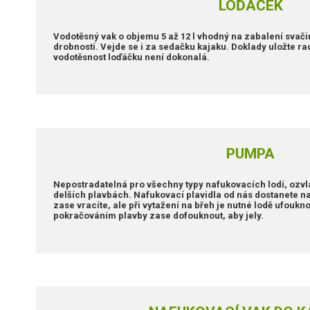
LOĎÁČEK
Vodotěsný vak o objemu 5 až 12 l vhodný na zabalení svačin
drobností. Vejde se i za sedačku kajaku. Doklady uložte rad
vodotěsnost loďáčku není dokonalá.
PUMPA
Nepostradatelná pro všechny typy nafukovacích lodí, ozvl
delších plavbách. Nafukovací plavidla od nás dostanete n
zase vracíte, ale při vytažení na břeh je nutné lodě ufoukno
pokračováním plavby zase dofouknout, aby jely.