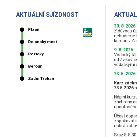
AKTUÁLNÍ SJÍZDNOST
AKTUAL
30. 8. 2026
Z důvodu úpl
nebudeme tu
kempu v Zad
9. 8. 2026
Vodácký táb
od Zvíkovce
vodáckými 
23. 5. 2026
Kurz záchra
23
.5.2026
n
Náplní kurz
záchrany os
upoutaného 
Účast dopor
zopakovat s
dobrá zábav
Sraz 8-8:30