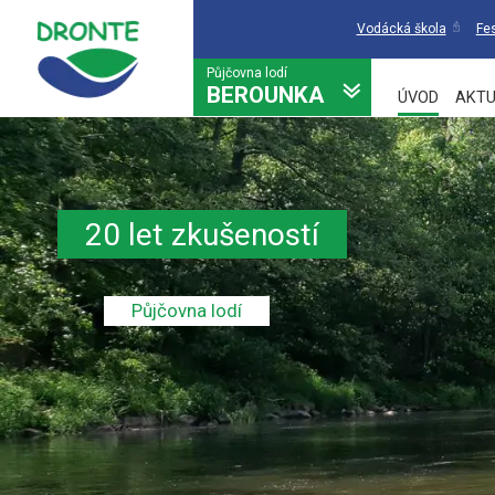
Vodácká škola
Fes
Půjčovna lodí
BEROUNKA
ÚVOD
AKTU
20 let zkušeností
Půjčovna lodí