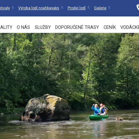
tivaly
Výroba lodí noahkayaks
Prodej lodí
Galerie
ALITY
O NÁS
SLUŽBY
DOPORUČENÉ TRASY
CENÍK
VODÁCK