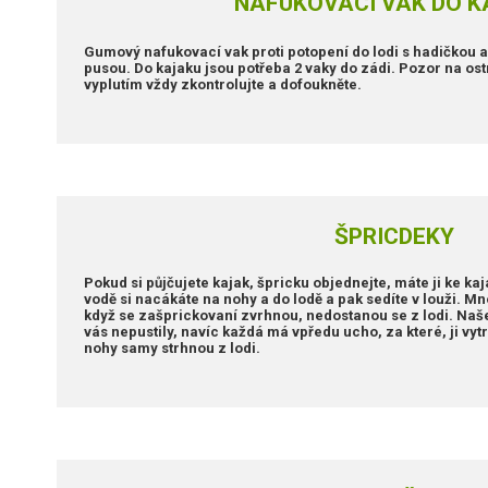
NAFUKOVACÍ VAK DO 
Gumový nafukovací vak proti potopení do lodi s hadičkou 
pusou. Do kajaku jsou potřeba 2 vaky do zádi. Pozor na ost
vyplutím vždy zkontrolujte a dofoukněte.
ŠPRICDEKY
Pokud si půjčujete kajak, špricku objednejte, máte ji ke ka
vodě si nacákáte na nohy a do lodě a pak sedíte v louži. Mn
když se zašprickovaní zvrhnou, nedostanou se z lodi. Naše
vás nepustily, navíc každá má vpředu ucho, za které, ji vytr
nohy samy strhnou z lodi.