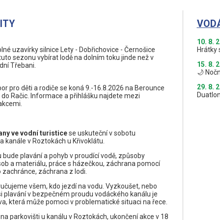
ITY
VOD
10. 8. 
né uzavírky silnice Lety - Dobřichovice - Černošice
Hrátky 
to sezonu vybírat lodě na dolním toku jinde než v
15. 8. 
ní Třebani.
🌙 Nočn
29. 8. 
or pro děti a rodiče se koná 9.-16.8.2026 na Berounce
Duatlon
 do Račic. Informace a přihlášku najdete mezi
akcemi.
ny ve vodní turistice
se uskuteční v sobotu
a kanále v Roztokách u Křivoklátu.
u bude plavání a pohyb v proudící vodě, způsoby
ob a materiálu, práce s házečkou, záchrana pomocí
zachránce, záchrana z lodi.
učujeme všem, kdo jezdí na vodu. Vyzkoušet, nebo
i plavání v bezpečném proudu vodáckého kanálu je
a, která může pomoci v problematické situaci na řece.
 na parkovišti u kanálu v Roztokách, ukončení akce v 18