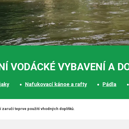
NÍ VODÁCKÉ VYBAVENÍ A D
jaky
Nafukovací kánoe a rafty
Pádla
čí zaručí teprve použití vhodných doplňků.