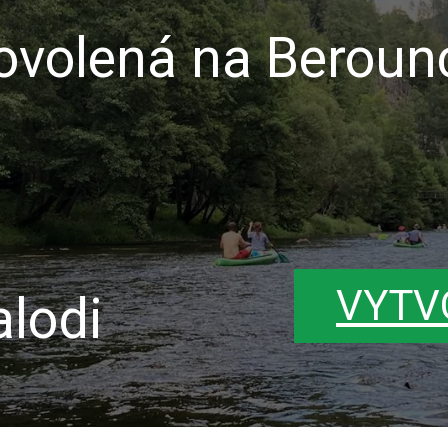
volená na Beroun
VYTV
lodi