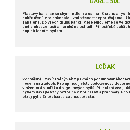
BAREL 50L
Plastový barel se širokým hrdlem a ušima. Snadno a rychle 
dobře těsní. Pro dokonalou vodotěsnost doporučujeme uklá
zabalené. Do všech druhů kanoí, které půjčujeme se vejdou 
podle obsazenosti a nároků na pohodlí. Při potřebě dalš
doplnit lodním pytlem.
LOĎÁK
Vodotěsně uzavíratelný vak z pevného pogumovaného texti
nošení na zádech. Pro úplnou jistotu vodotěsnosti doporuč
vložením do loďáku do igelitových pytlů. Při balení věcí, u
pytlem dávejte vždy pozor na ostré hrany a předměty. Pro 
okraj pytle 3x přetočit a zapnout přesku.