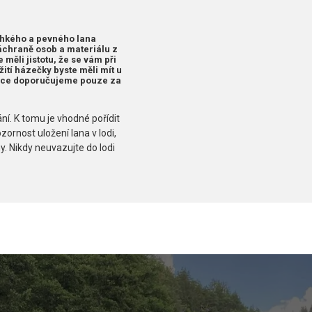
lehkého a pevného lana
áchraně osob a materiálu z
 měli jistotu, že se vám při
ití házečky byste měli mít u
unce doporučujeme pouze za
ní. K tomu je vhodné pořídit
ornost uložení lana v lodi,
. Nikdy neuvazujte do lodi