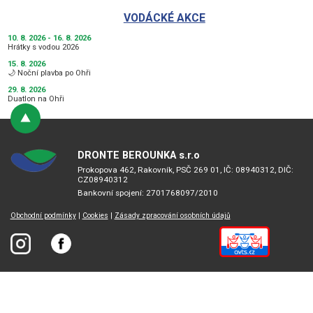
VODÁCKÉ AKCE
10. 8. 2026 - 16. 8. 2026
Hrátky s vodou 2026
15. 8. 2026
🌙 Noční plavba po Ohři
29. 8. 2026
Duatlon na Ohři
DRONTE BEROUNKA s.r.o
Prokopova 462, Rakovník, PSČ 269 01, IČ: 08940312, DIČ:
CZ08940312
Bankovní spojení: 2701768097/2010
Obchodní podmínky
|
Cookies
|
Zásady zpracování osobních údajů