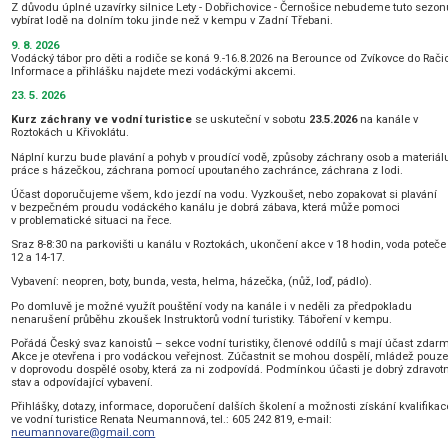
Z důvodu úplné uzavírky silnice Lety - Dobřichovice - Černošice nebudeme tuto sezo
vybírat lodě na dolním toku jinde než v kempu v Zadní Třebani.
9. 8. 2026
Vodácký tábor pro děti a rodiče se koná 9.-16.8.2026 na Berounce od Zvíkovce do Rači
Informace a přihlášku najdete mezi vodáckými akcemi.
23. 5. 2026
Kurz záchrany ve vodní turistice
se uskuteční v sobotu
23
.5.2026
na kanále v
Roztokách u Křivoklátu.
Náplní kurzu bude plavání a pohyb v proudící vodě, způsoby záchrany osob a materiál
práce s házečkou, záchrana pomocí upoutaného zachránce, záchrana z lodi.
Účast doporučujeme všem, kdo jezdí na vodu. Vyzkoušet, nebo zopakovat si plavání
v bezpečném proudu vodáckého kanálu je dobrá zábava, která může pomoci
v problematické situaci na řece.
Sraz 8-8:30 na parkovišti u kanálu v Roztokách, ukončení akce v 18 hodin, voda poteče
12 a 14-17.
Vybavení: neopren, boty, bunda, vesta, helma, házečka, (nůž, loď, pádlo).
Po domluvě je možné využít pouštění vody na kanále i v neděli za předpokladu
nenarušení průběhu zkoušek Instruktorů vodní turistiky. Táboření v kempu.
Pořádá Český svaz kanoistů – sekce vodní turistiky, členové oddílů s mají účast zdar
Akce je otevřena i pro vodáckou veřejnost. Zúčastnit se mohou dospělí, mládež pouz
v doprovodu dospělé osoby, která za ni zodpovídá. Podmínkou účasti je dobrý zdravot
stav a odpovídající vybavení.
Přihlášky, dotazy, informace, doporučení dalších školení a možnosti získání kvalifikac
ve vodní turistice Renata Neumannová, tel.: 605 242 819, e-mail:
neumannovare@gmail.com