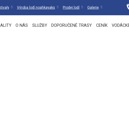
tivaly
Výroba lodí noahkayaks
Prodej lodí
Galerie
ALITY
O NÁS
SLUŽBY
DOPORUČENÉ TRASY
CENÍK
VODÁCK