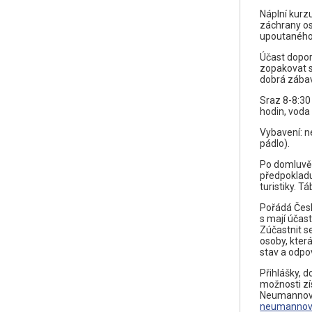
Náplní kurz
záchrany os
upoutaného 
Účast dopor
zopakovat s
dobrá zábav
Sraz 8-8:30
hodin, voda
Vybavení: n
pádlo).
Po domluvě 
předpokladu
turistiky. T
Pořádá Česk
s mají účas
Zúčastnit s
osoby, kter
stav a odpov
Přihlášky, d
možnosti zís
Neumannová,
neumannov