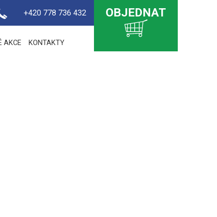
OBJEDNAT
+420 778 736 432
É AKCE
KONTAKTY