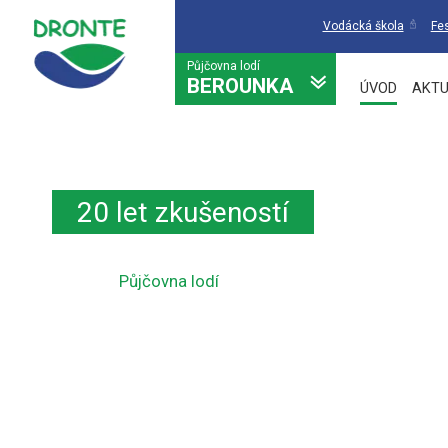
Vodácká škola
Fes
Půjčovna lodí
BEROUNKA
ÚVOD
AKTU
20 let zkušeností
Půjčovna lodí