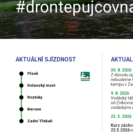
#drontepujcovna
AKTUÁLNÍ SJÍZDNOST
AKTUAL
30. 8. 2026
Z důvodu úpl
nebudeme tu
kempu v Zad
9. 8. 2026
Vodácký táb
od Zvíkovce
vodáckými 
23. 5. 2026
Kurz záchra
23
.5.2026
n