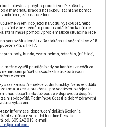
u bude plavání a pohyb v proudící vodě, způsoby
ob a materiálu, práce s házečkou, záchrana pomocí
zachránce, záchrana z lodi.
učujeme všem, kdo jezdí na vodu. Vyzkoušet, nebo
i plavání v bezpečném proudu vodáckého kanálu je
a, která může pomoci v problematické situaci na řece.
 na parkovišti u kanálu v Roztokách, ukončení akce v 18
 poteče 9-12 a 14-17.
eopren, boty, bunda, vesta, helma, házečka, (nůž, loď,
je možné využít pouštění vody na kanále i v neděli za
 nenarušení průběhu zkoušek Instruktorů vodní
áboření v kempu.
ý svaz kanoistů – sekce vodní turistiky, členové oddílů
t zdarma. Akce je otevřena i pro vodáckou veřejnost.
e mohou dospělí, mládež pouze v doprovodu dospělé
á za ni zodpovídá. Podmínkou účasti je dobrý zdravotní
ídající vybavení.
otazy, informace, doporučení dalších školení a
kání kvalifikace ve vodní turistice Renata
 tel.: 605 242 819, e-mail:
are@gmail.com