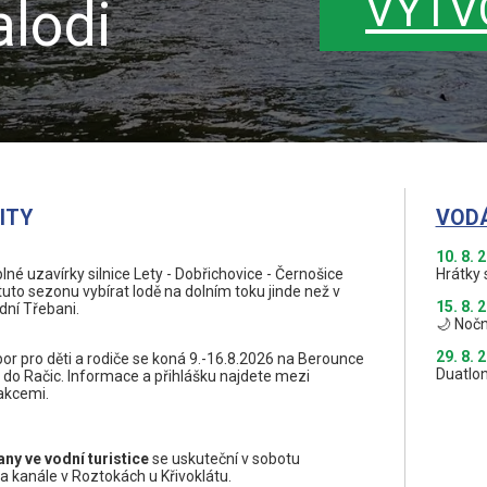
VYTV
lodi
ITY
VOD
10. 8. 
né uzavírky silnice Lety - Dobřichovice - Černošice
Hrátky 
to sezonu vybírat lodě na dolním toku jinde než v
15. 8. 
ní Třebani.
🌙 Nočn
29. 8. 
or pro děti a rodiče se koná 9.-16.8.2026 na Berounce
Duatlon
 do Račic. Informace a přihlášku najdete mezi
akcemi.
ny ve vodní turistice
se uskuteční v sobotu
a kanále v Roztokách u Křivoklátu.