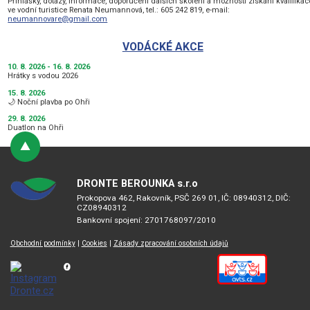
Přihlášky, dotazy, informace, doporučení dalších školení a možnosti získání kvalifikac
ve vodní turistice Renata Neumannová, tel.: 605 242 819, e-mail:
neumannovare@gmail.com
VODÁCKÉ AKCE
10. 8. 2026 - 16. 8. 2026
Hrátky s vodou 2026
15. 8. 2026
🌙 Noční plavba po Ohři
29. 8. 2026
Duatlon na Ohři
DRONTE BEROUNKA s.r.o
Prokopova 462, Rakovník, PSČ 269 01, IČ: 08940312, DIČ:
CZ08940312
Bankovní spojení: 2701768097/2010
Obchodní podmínky
|
Cookies
|
Zásady zpracování osobních údajů