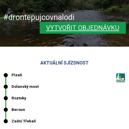
#drontepujcovnalodi
VYTVOŘIT OBJEDNÁVKU
AKTUÁLNÍ SJÍZDNOST