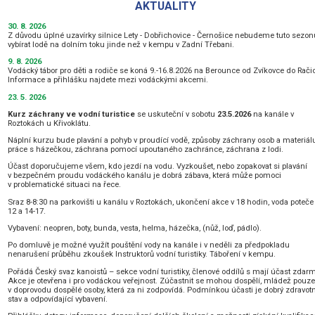
AKTUALITY
30. 8. 2026
Z důvodu úplné uzavírky silnice Lety - Dobřichovice - Černošice nebudeme tuto sezo
vybírat lodě na dolním toku jinde než v kempu v Zadní Třebani.
9. 8. 2026
Vodácký tábor pro děti a rodiče se koná 9.-16.8.2026 na Berounce od Zvíkovce do Rači
Informace a přihlášku najdete mezi vodáckými akcemi.
23. 5. 2026
Kurz záchrany ve vodní turistice
se uskuteční v sobotu
23
.5.2026
na kanále v
Roztokách u Křivoklátu.
Náplní kurzu bude plavání a pohyb v proudící vodě, způsoby záchrany osob a materiál
práce s házečkou, záchrana pomocí upoutaného zachránce, záchrana z lodi.
Účast doporučujeme všem, kdo jezdí na vodu. Vyzkoušet, nebo zopakovat si plavání
v bezpečném proudu vodáckého kanálu je dobrá zábava, která může pomoci
v problematické situaci na řece.
Sraz 8-8:30 na parkovišti u kanálu v Roztokách, ukončení akce v 18 hodin, voda poteče
12 a 14-17.
Vybavení: neopren, boty, bunda, vesta, helma, házečka, (nůž, loď, pádlo).
Po domluvě je možné využít pouštění vody na kanále i v neděli za předpokladu
nenarušení průběhu zkoušek Instruktorů vodní turistiky. Táboření v kempu.
Pořádá Český svaz kanoistů – sekce vodní turistiky, členové oddílů s mají účast zdar
Akce je otevřena i pro vodáckou veřejnost. Zúčastnit se mohou dospělí, mládež pouz
v doprovodu dospělé osoby, která za ni zodpovídá. Podmínkou účasti je dobrý zdravot
stav a odpovídající vybavení.